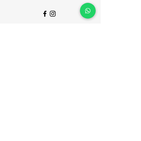
Teléfono
+54 3462617248
(solo mensajes de texto)
Email
marinellimotos@hotmail.com
© 2025 Marinelli Shop. Creado por
Guru con Wix.com