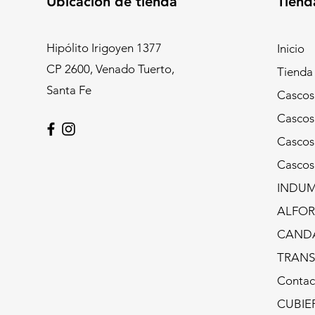
Ubicación de tienda
Tiend
Hipólito Irigoyen 1377
Inicio
CP 2600, Venado Tuerto,
Tienda
Santa Fe
Casco
Casco
Cascos
Casco
INDUM
ALFOR
CAND
TRANS
Contac
CUBIE