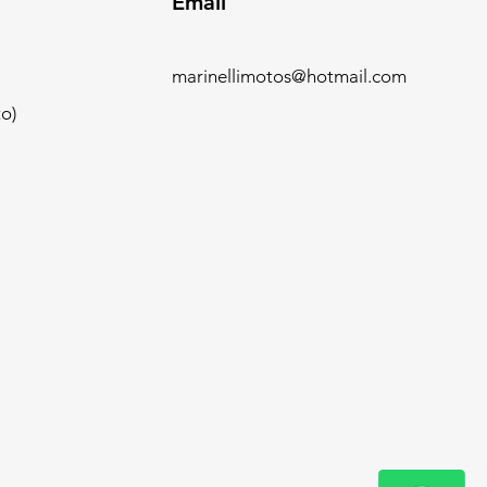
Email
marinellimotos@hotmail.com
o)