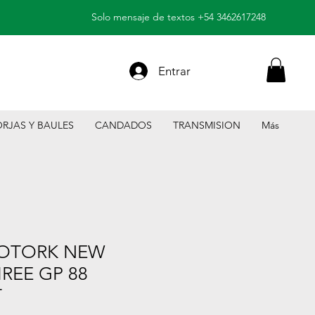
Solo mensaje de textos +54 3462617248
Entrar
RJAS Y BAULES
CANDADOS
TRANSMISION
Más
OTORK NEW
HREE GP 88
T