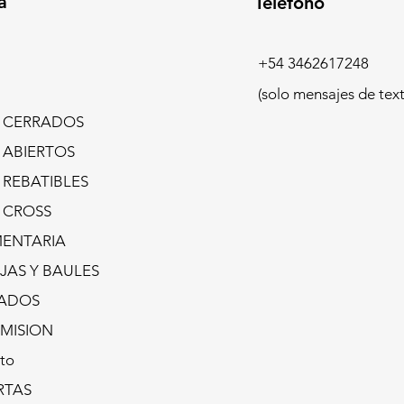
a
Teléfono
+54 3462617248
(solo mensajes de text
s CERRADOS
s ABIERTOS
 REBATIBLES
s CROSS
ENTARIA
JAS Y BAULES
ADOS
MISION
to
RTAS