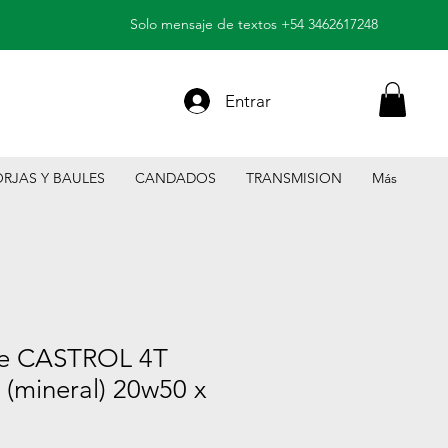
Solo mensaje de textos +54 3462617248
Entrar
RJAS Y BAULES
CANDADOS
TRANSMISION
Más
te CASTROL 4T
(mineral) 20w50 x