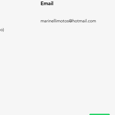
Email
marinellimotos@hotmail.com
o)