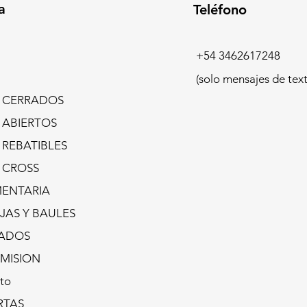
a
Teléfono
+54 3462617248
(solo mensajes de text
s CERRADOS
s ABIERTOS
 REBATIBLES
s CROSS
ENTARIA
JAS Y BAULES
ADOS
MISION
to
RTAS